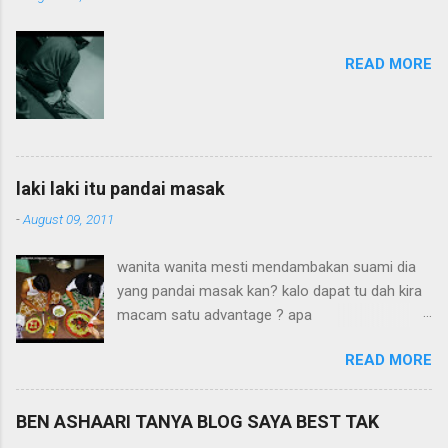
t
READ MORE
laki laki itu pandai masak
-
August 09, 2011
wanita wanita mesti mendambakan suami dia
yang pandai masak kan? kalo dapat tu dah kira
macam satu advantage ? apa
tidaknya...sesaling share resipi..sesilap boleh
READ MORE
buat resipi gabungankan?boring gak kalo isteri
masak benda yang sama.. bila kaki ku terjejak
atas tanah mesir, baru ku tahu yang rerupanya
BEN ASHAARI TANYA BLOG SAYA BEST TAK
ramai je laki yang pandai masak. satu