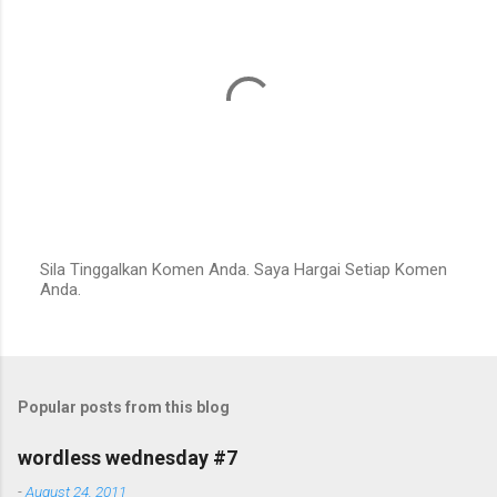
Sila Tinggalkan Komen Anda. Saya Hargai Setiap Komen
Anda.
P
o
s
t
a
C
Popular posts from this blog
o
m
m
wordless wednesday #7
e
n
-
August 24, 2011