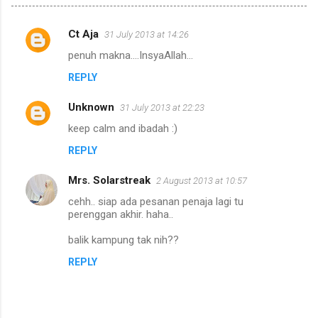
Ct Aja
31 July 2013 at 14:26
C
penuh makna....InsyaAllah...
o
REPLY
m
m
Unknown
31 July 2013 at 22:23
e
keep calm and ibadah :)
n
REPLY
t
s
Mrs. Solarstreak
2 August 2013 at 10:57
cehh.. siap ada pesanan penaja lagi tu
perenggan akhir. haha..
balik kampung tak nih??
REPLY