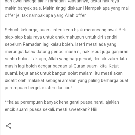
dari awal hingga akhir ramadan. Alasannya, dekat nak raya
makin banyak sale. Makin tinggi diskaun! Nampak apa yang mall
offer je, tak nampak apa yang Allah offer.
Sebuah keluarga, suami isteri kena bijak merancang awal. Beli
siap-siap baju raya untuk anak mahupun untuk diri sendiri
sebelum Ramadan lagi kalau boleh. Isteri mesti ada yang
merungut kalau datang period masa ni, nak rebut juga ganjaran
seribu bulan. Tak apa, Allah yang bagi period, dia tak zalim..kita
masih lagi boleh dengar bacaan al-Quran suami kita. Kejut
suami, kejut anak untuk bangun solat malam. Itu mesti akan
dicatit oleh malaikat sebagai amalan yang paling berharga buat
perempuan bergelar isteri dan ibu!
**kalau perempuan banyak kena ganti puasa nanti, ajaklah
encik suami puasa sekali, mesti sweetkan? Hiii